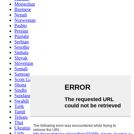
Mongolian
Burmese
Nepali
Norwegian
Pashto
Persian
Punjabi
Serbian
Sesotho
Sinhala
Slovak
Slovenian
Somali
Samoan
Scots Gaelic
Shona
Sindhi
Sundanese
Swahili
Tajik
Tamil
Telugu
Thai
Ukrainian
Urdu