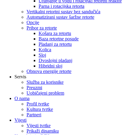
Uranjanje u vodu i rotacijski retortni reaktor
Parna i rotacijska retorta
Vertikalni retortni sustav bez sandučića
Automatizirani sustav šaržne retorte
Opcije
Pribor za retorte
Košara za retortu
Baza retortne posude
Pladanj za retortu
Kolica
Sloj
Dvoslojni pladanj
Hibridni sloj
Obnova energije retorte
Servis
Služba za korisnike
Preuzmi
Uobičajeni problem
O nama
Profil tvrtke
Kultura tvrtke
Partneri
Vijesti
Vijesti tvrtke
Prikaži dinamiku