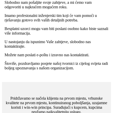
Slobodno nam pošaljite svoje zahtjeve, a mi ćemo vam
odgovoriti u najkraćem mogućem roku.
Imamo profesionalni inženjerski tim koji će vam pomoći u
rješavanju gotovo svih vaših detaljnih potreba.
Besplatni uzorci mogu vam biti poslani osobno kako biste saznali
više informacija.
U nastojanju da ispunimo Vaše zahtjeve, slobodno nas
kontaktirajte.
Možete nam poslati e-poštu i izravno nas kontaktirati.
Štoviše, pozdravljamo posjete našoj tvornici iz cijelog svijeta radi
boljeg upoznavanja s našom organizacijom.
Pridržavamo se načela klijenta na prvom mjestu, vrhunske
kvalitete na prvom mjestu, kontinuiranog poboljšanja, uzajamne
koristi i win-win principa. Surađujući s kupcem, kupcima
pružamo najkvalitetniju uslugu.