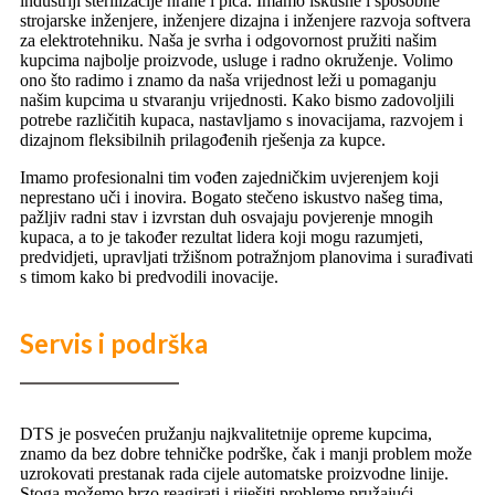
industriji sterilizacije hrane i pića. Imamo iskusne i sposobne
strojarske inženjere, inženjere dizajna i inženjere razvoja softvera
za elektrotehniku. Naša je svrha i odgovornost pružiti našim
kupcima najbolje proizvode, usluge i radno okruženje. Volimo
ono što radimo i znamo da naša vrijednost leži u pomaganju
našim kupcima u stvaranju vrijednosti. Kako bismo zadovoljili
potrebe različitih kupaca, nastavljamo s inovacijama, razvojem i
dizajnom fleksibilnih prilagođenih rješenja za kupce.
Imamo profesionalni tim vođen zajedničkim uvjerenjem koji
neprestano uči i inovira. Bogato stečeno iskustvo našeg tima,
pažljiv radni stav i izvrstan duh osvajaju povjerenje mnogih
kupaca, a to je također rezultat lidera koji mogu razumjeti,
predvidjeti, upravljati tržišnom potražnjom planovima i surađivati
​​s timom kako bi predvodili inovacije.
Servis i podrška
DTS je posvećen pružanju najkvalitetnije opreme kupcima,
znamo da bez dobre tehničke podrške, čak i manji problem može
uzrokovati prestanak rada cijele automatske proizvodne linije.
Stoga možemo brzo reagirati i riješiti probleme pružajući