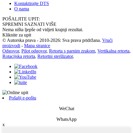
Kontaktirajte DTS
O nama
POŠALJITE UPIT:
SPREMNI SAZNATI VIŠE
Nema ništa ljepše od vidjeti krajnji rezultat.
Kliknite za upit
© Autorska prava - 2010-2026: Sva prava pridržana.
Vrući
proizvodi
-
Mapa stranice
Odgovor
,
Pilot odgovor
,
Retorta s parnim zrakom
,
Vertikalna retorta
,
Rotacijska retorta
,
Retortni sterilizator
,
Pošalji e-poštu
WeChat
WhatsApp
x