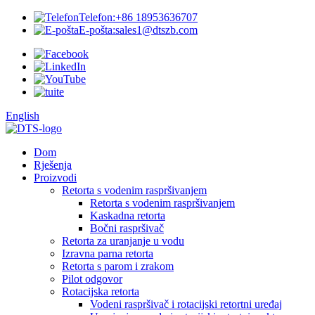
Telefon:
+86 18953636707
E-pošta:
sales1@dtszb.com
English
Dom
Rješenja
Proizvodi
Retorta s vodenim raspršivanjem
Retorta s vodenim raspršivanjem
Kaskadna retorta
Bočni raspršivač
Retorta za uranjanje u vodu
Izravna parna retorta
Retorta s parom i zrakom
Pilot odgovor
Rotacijska retorta
Vodeni raspršivač i rotacijski retortni uređaj