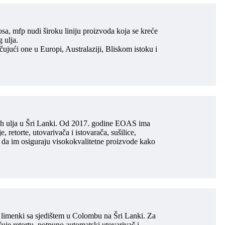
sa, mfp nudi široku liniju proizvoda koja se kreće
 ulja.
čujući one u Europi, Australaziji, Bliskom istoku i
ih ulja u Šri Lanki. Od 2017. godine EOAS ima
etorte, utovarivača i istovarača, sušilice,
 da im osiguraju visokokvalitetne proizvode kako
 limenki sa sjedištem u Colombu na Šri Lanki. Za
uje retortu, potpuno automatski utovarivač i