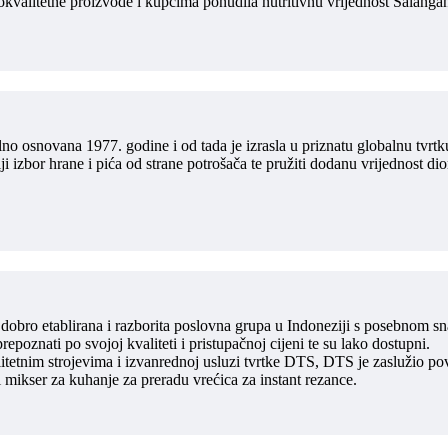
okokvalitetne proizvode i kupcima ponudila nutritivnu vrijednost Salang
o osnovana 1977. godine i od tada je izrasla u priznatu globalnu tvrtku 
iji izbor hrane i pića od strane potrošača te pružiti dodanu vrijednost di
dobro etablirana i razborita poslovna grupa u Indoneziji s posebnom s
epoznati po svojoj kvaliteti i pristupačnoj cijeni te su lako dostupni.
itetnim strojevima i izvanrednoj usluzi tvrtke DTS, DTS je zaslužio po
 mikser za kuhanje za preradu vrećica za instant rezance.