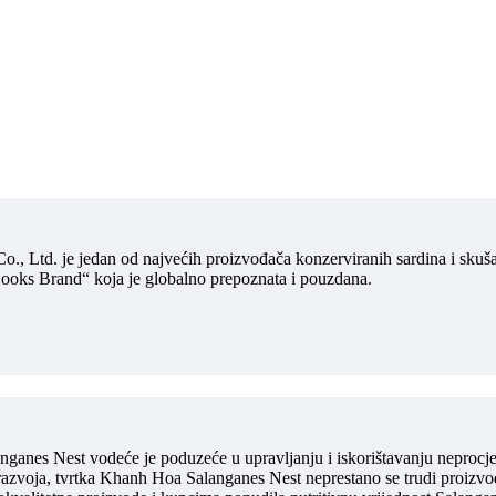
., Ltd. je jedan od najvećih proizvođača konzerviranih sardina i skuš
ks Brand“ koja je globalno prepoznata i pouzdana.
anes Nest vodeće je poduzeće u upravljanju i iskorištavanju neprocjen
azvoja, tvrtka Khanh Hoa Salanganes Nest neprestano se trudi proizvodit