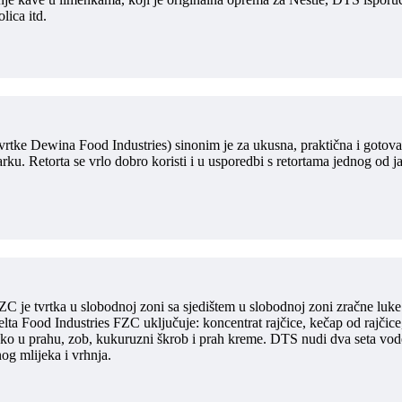
lica itd.
tke Dewina Food Industries) sinonim je za ukusna, praktična i gotova je
rku. Retorta se vrlo dobro koristi i u usporedbi s retortama jednog od
ZC je tvrtka u slobodnoj zoni sa sjedištem u slobodnoj zoni zračne lu
a Food Industries FZC uključuje: koncentrat rajčice, kečap od rajčice, 
 u prahu, zob, kukuruzni škrob i prah kreme. DTS nudi dva seta vodeno
nog mlijeka i vrhnja.