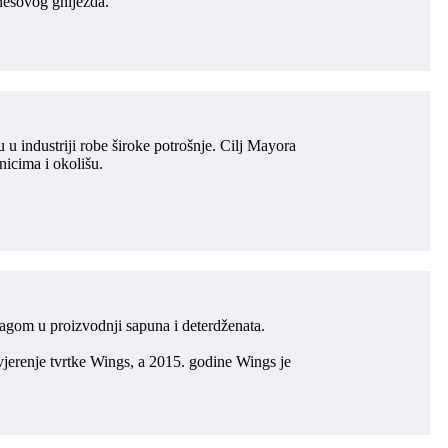
anesovog gnijezda.
u industriji robe široke potrošnje. Cilj Mayora
onicima i okolišu.
nagom u proizvodnji sapuna i deterdženata.
vjerenje tvrtke Wings, a 2015. godine Wings je