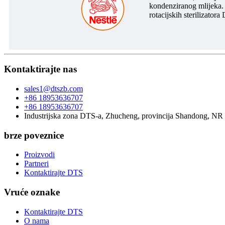
kondenziranog mlijeka.
rotacijskih sterilizator
Kontaktirajte nas
sales1@dtszb.com
+86 18953636707
+86 18953636707
Industrijska zona DTS-a, Zhucheng, provincija Shandong, NR
brze poveznice
Proizvodi
Partneri
Kontaktirajte DTS
Vruće oznake
Kontaktirajte DTS
O nama