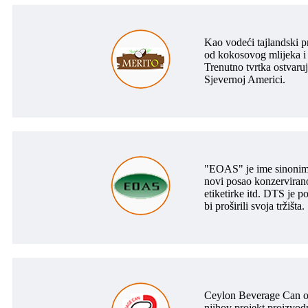
Kao vodeći tajlandski p
od kokosovog mlijeka i
Trenutno tvrtka ostvaruj
Sjevernoj Americi.
"EOAS" je ime sinonim 
novi posao konzervirano
etiketirke itd. DTS je 
bi proširili svoja tržišta.
Ceylon Beverage Can os
njihov projekt proizvod