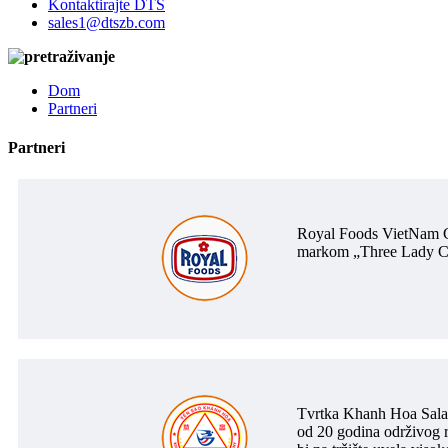
Kontaktirajte DTS
sales1@dtszb.com
Dom
Partneri
Partneri
Royal Foods VietNam Co
markom „Three Lady Coo
Tvrtka Khanh Hoa Salang
od 20 godina održivog r