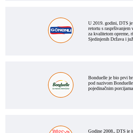
U 2019. godini, DTS je 
retortu s raspršivanjem 
za kvalitetom opreme, r
Sjedinjenih Država i juž
Bonduelle je bio prvi b
pod nazivom Bonduelle "
pojedinačnim porcijama ko
Godine 2008., DTS je is