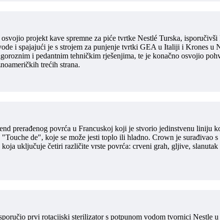
osvojio projekt kave spremne za piće tvrtke Nestlé Turska, isporučivši 
vode i spajajući je s strojem za punjenje tvrtki GEA u Italiji i Krones
igoroznim i pedantnim tehničkim rješenjima, te je konačno osvojio pohv
noameričkih trećih strana.
rend prerađenog povrća u Francuskoj koji je stvorio jedinstvenu liniju
Touche de", koje se može jesti toplo ili hladno. Crown je surađivao s
ja uključuje četiri različite vrste povrća: crveni grah, gljive, slanutak 
poručio prvi rotacijski sterilizator s potpunom vodom tvornici Nestle