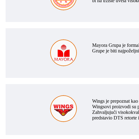
bi na tržište uvela vis
Mayora Grupa je formaln
Grupe je biti najpoželjn
Wings je prepoznat kao 
Wingsovi proizvodi su pr
Zahvaljujući visokokval
predstavio DTS retorte i