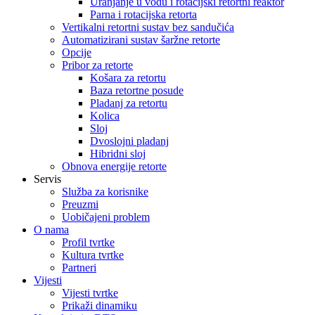
Uranjanje u vodu i rotacijski retortni reaktor
Parna i rotacijska retorta
Vertikalni retortni sustav bez sandučića
Automatizirani sustav šaržne retorte
Opcije
Pribor za retorte
Košara za retortu
Baza retortne posude
Pladanj za retortu
Kolica
Sloj
Dvoslojni pladanj
Hibridni sloj
Obnova energije retorte
Servis
Služba za korisnike
Preuzmi
Uobičajeni problem
O nama
Profil tvrtke
Kultura tvrtke
Partneri
Vijesti
Vijesti tvrtke
Prikaži dinamiku