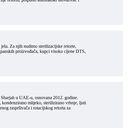
la. Za njih nudimo sterilizacijske retorte,
 japanskih proizvođača, kupci visoko cijene DTS,
ke Sharjah u UAE-u, osnovana 2012. godine.
kondenzirano mlijeko, sterilizirano vrhnje, ljuti
g raspršivača i rotacijskog retorta za