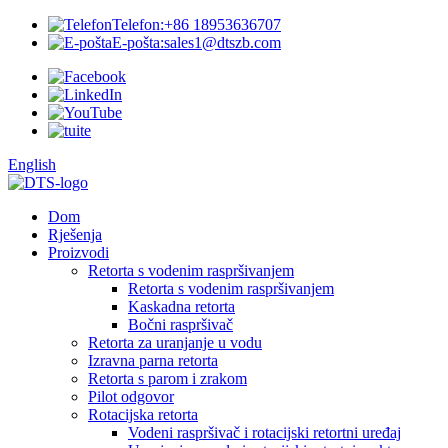
Telefon:
+86 18953636707
E-pošta:
sales1@dtszb.com
English
Dom
Rješenja
Proizvodi
Retorta s vodenim raspršivanjem
Retorta s vodenim raspršivanjem
Kaskadna retorta
Bočni raspršivač
Retorta za uranjanje u vodu
Izravna parna retorta
Retorta s parom i zrakom
Pilot odgovor
Rotacijska retorta
Vodeni raspršivač i rotacijski retortni uređaj