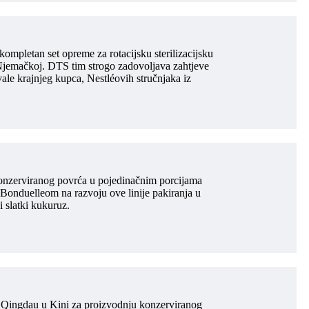
kompletan set opreme za rotacijsku sterilizacijsku
 u Njemačkoj. DTS tim strogo zadovoljava zahtjeve
ale krajnjeg kupca, Nestléovih stručnjaka iz
 konzerviranog povrća u pojedinačnim porcijama
 Bonduelleom na razvoju ove linije pakiranja u
i slatki kukuruz.
 u Qingdau u Kini za proizvodnju konzerviranog