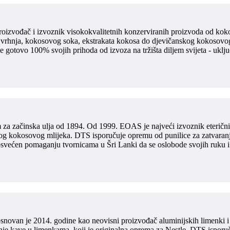
roizvođač i izvoznik visokokvalitetnih konzerviranih proizvoda od koko
 vrhnja, kokosovog soka, ekstrakata kokosa do djevičanskog kokosovog
e gotovo 100% svojih prihoda od izvoza na tržišta diljem svijeta - uklju
za začinska ulja od 1894. Od 1999. EOAS je najveći izvoznik eteričn
g kokosovog mlijeka. DTS isporučuje opremu od punilice za zatvaranje, r
posvećen pomaganju tvornicama u Šri Lanki da se oslobode svojih ruku i
novan je 2014. godine kao neovisni proizvođač aluminijskih limenki i
nje kave u limenkama, koji je originalna oprema za Nestle, DTS isporuč