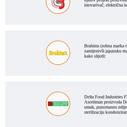
istovarivač, električna ko
Brahims (robna marka tvr
zamijenivši japansku ma
kako slijedi:
Delta Food Industries F
Asortiman proizvoda Delt
umak, punomasno mlijeko
sterilizaciju kondenzira