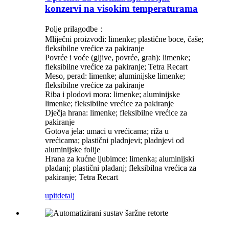
konzervi na visokim temperaturama
Polje prilagodbe：
Mliječni proizvodi: limenke; plastične boce, čaše;
fleksibilne vrećice za pakiranje
Povrće i voće (gljive, povrće, grah): limenke;
fleksibilne vrećice za pakiranje; Tetra Recart
Meso, perad: limenke; aluminijske limenke;
fleksibilne vrećice za pakiranje
Riba i plodovi mora: limenke; aluminijske
limenke; fleksibilne vrećice za pakiranje
Dječja hrana: limenke; fleksibilne vrećice za
pakiranje
Gotova jela: umaci u vrećicama; riža u
vrećicama; plastični pladnjevi; pladnjevi od
aluminijske folije
Hrana za kućne ljubimce: limenka; aluminijski
pladanj; plastični pladanj; fleksibilna vrećica za
pakiranje; Tetra Recart
upit
detalj