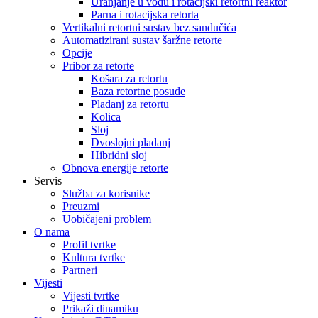
Uranjanje u vodu i rotacijski retortni reaktor
Parna i rotacijska retorta
Vertikalni retortni sustav bez sandučića
Automatizirani sustav šaržne retorte
Opcije
Pribor za retorte
Košara za retortu
Baza retortne posude
Pladanj za retortu
Kolica
Sloj
Dvoslojni pladanj
Hibridni sloj
Obnova energije retorte
Servis
Služba za korisnike
Preuzmi
Uobičajeni problem
O nama
Profil tvrtke
Kultura tvrtke
Partneri
Vijesti
Vijesti tvrtke
Prikaži dinamiku