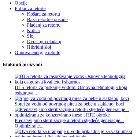
Opcije
Pribor za retorte
Košara za retortu
Baza retortne posude
Pladanj za retortu
Kolica
Sloj
Dvoslojni pladanj
Hibridni sloj
Obnova energije retorte
Istaknuti proizvodi
DTS retorta za prskanje vodom: Osnovna tehnologija koja
osigurava...
Sprej za vodu od povrtnog pirea za bebe u staklenoj boci
Predstavljamo sterilizacijsku retortu sljedeće generacije –
Optimizirajte...