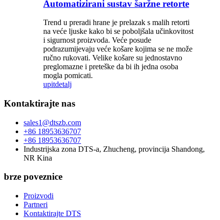
Automatizirani sustav šaržne retorte
Trend u preradi hrane je prelazak s malih retorti
na veće ljuske kako bi se poboljšala učinkovitost
i sigurnost proizvoda. Veće posude
podrazumijevaju veće košare kojima se ne može
ručno rukovati. Velike košare su jednostavno
preglomazne i preteške da bi ih jedna osoba
mogla pomicati.
upit
detalj
Kontaktirajte nas
sales1@dtszb.com
+86 18953636707
+86 18953636707
Industrijska zona DTS-a, Zhucheng, provincija Shandong,
NR Kina
brze poveznice
Proizvodi
Partneri
Kontaktirajte DTS