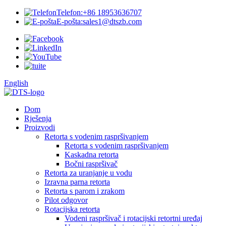
Telefon:
+86 18953636707
E-pošta:
sales1@dtszb.com
English
Dom
Rješenja
Proizvodi
Retorta s vodenim raspršivanjem
Retorta s vodenim raspršivanjem
Kaskadna retorta
Bočni raspršivač
Retorta za uranjanje u vodu
Izravna parna retorta
Retorta s parom i zrakom
Pilot odgovor
Rotacijska retorta
Vodeni raspršivač i rotacijski retortni uređaj