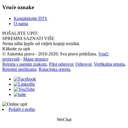
Vruće oznake
Kontaktirajte DTS
O nama
POŠALJITE UPIT:
SPREMNI SAZNATI VIŠE
Nema ništa ljepše od vidjeti krajnji rezultat.
Kliknite za upit
© Autorska prava - 2010-2026: Sva prava pridržana.
Vrući
proizvodi
-
Mapa stranice
Retorta s parnim zrakom
,
Pilot odgovor
,
Odgovor
,
Vertikalna retorta
,
Retortni sterilizator
,
Rotacijska retorta
,
Pošalji e-poštu
WeChat