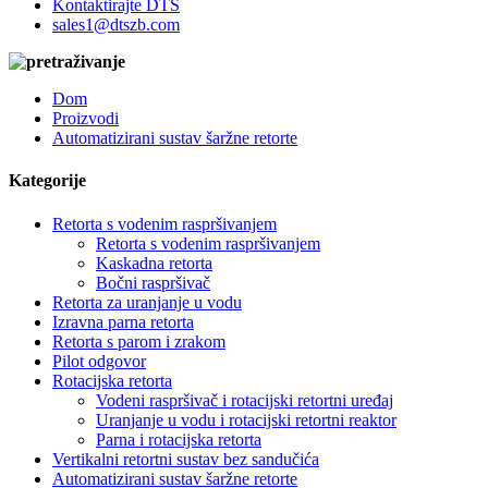
Kontaktirajte DTS
sales1@dtszb.com
Dom
Proizvodi
Automatizirani sustav šaržne retorte
Kategorije
Retorta s vodenim raspršivanjem
Retorta s vodenim raspršivanjem
Kaskadna retorta
Bočni raspršivač
Retorta za uranjanje u vodu
Izravna parna retorta
Retorta s parom i zrakom
Pilot odgovor
Rotacijska retorta
Vodeni raspršivač i rotacijski retortni uređaj
Uranjanje u vodu i rotacijski retortni reaktor
Parna i rotacijska retorta
Vertikalni retortni sustav bez sandučića
Automatizirani sustav šaržne retorte