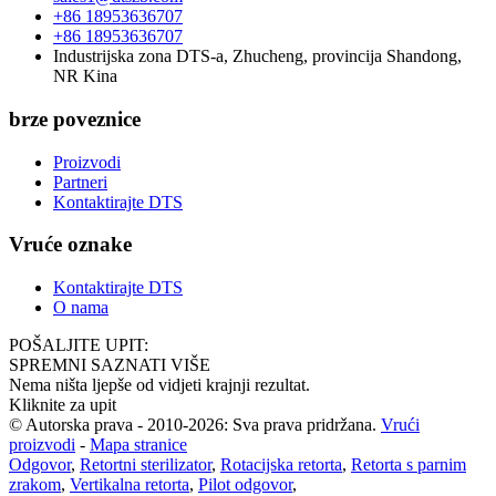
+86 18953636707
+86 18953636707
Industrijska zona DTS-a, Zhucheng, provincija Shandong,
NR Kina
brze poveznice
Proizvodi
Partneri
Kontaktirajte DTS
Vruće oznake
Kontaktirajte DTS
O nama
POŠALJITE UPIT:
SPREMNI SAZNATI VIŠE
Nema ništa ljepše od vidjeti krajnji rezultat.
Kliknite za upit
© Autorska prava - 2010-2026: Sva prava pridržana.
Vrući
proizvodi
-
Mapa stranice
Odgovor
,
Retortni sterilizator
,
Rotacijska retorta
,
Retorta s parnim
zrakom
,
Vertikalna retorta
,
Pilot odgovor
,