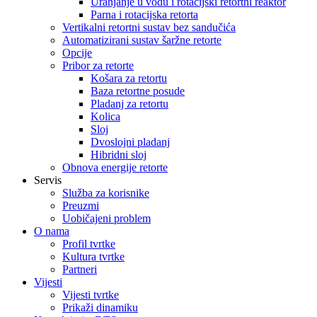
Uranjanje u vodu i rotacijski retortni reaktor
Parna i rotacijska retorta
Vertikalni retortni sustav bez sandučića
Automatizirani sustav šaržne retorte
Opcije
Pribor za retorte
Košara za retortu
Baza retortne posude
Pladanj za retortu
Kolica
Sloj
Dvoslojni pladanj
Hibridni sloj
Obnova energije retorte
Servis
Služba za korisnike
Preuzmi
Uobičajeni problem
O nama
Profil tvrtke
Kultura tvrtke
Partneri
Vijesti
Vijesti tvrtke
Prikaži dinamiku