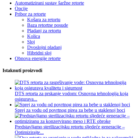
Automatizirani sustav šaržne retorte
Opcije
Pribor za retorte
Košara za retortu
Baza retortne posude
Pladanj za retortu
Kolica
Sloj
Dvoslojni pladanj
Hibridni sloj
Obnova energije retorte
Istaknuti proizvodi
DTS retorta za prskanje vodom: Osnovna tehnologija koja
osigurava...
Sprej za vodu od povrtnog pirea za bebe u staklenoj boci
Predstavljamo sterilizacijsku retortu sljedeće generacije –
Optimizirajte...