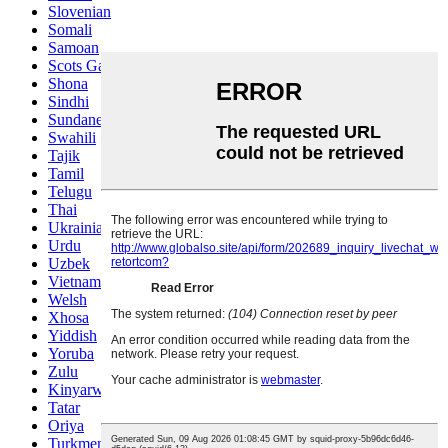
Slovenian
Somali
Samoan
Scots Gaelic
Shona
Sindhi
Sundanese
Swahili
Tajik
Tamil
Telugu
Thai
Ukrainian
Urdu
Uzbek
Vietnamese
Welsh
Xhosa
Yiddish
Yoruba
Zulu
Kinyarwanda
Tatar
Oriya
Turkmen