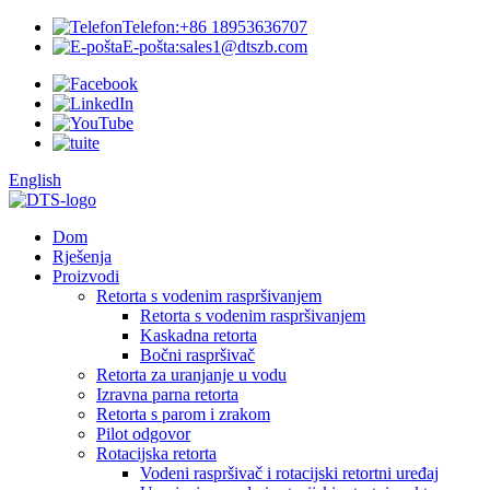
Telefon:
+86 18953636707
E-pošta:
sales1@dtszb.com
English
Dom
Rješenja
Proizvodi
Retorta s vodenim raspršivanjem
Retorta s vodenim raspršivanjem
Kaskadna retorta
Bočni raspršivač
Retorta za uranjanje u vodu
Izravna parna retorta
Retorta s parom i zrakom
Pilot odgovor
Rotacijska retorta
Vodeni raspršivač i rotacijski retortni uređaj