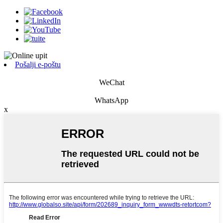
Pošalji e-poštu
WeChat
WhatsApp
x