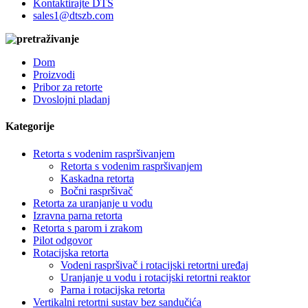
Kontaktirajte DTS
sales1@dtszb.com
Dom
Proizvodi
Pribor za retorte
Dvoslojni pladanj
Kategorije
Retorta s vodenim raspršivanjem
Retorta s vodenim raspršivanjem
Kaskadna retorta
Bočni raspršivač
Retorta za uranjanje u vodu
Izravna parna retorta
Retorta s parom i zrakom
Pilot odgovor
Rotacijska retorta
Vodeni raspršivač i rotacijski retortni uređaj
Uranjanje u vodu i rotacijski retortni reaktor
Parna i rotacijska retorta
Vertikalni retortni sustav bez sandučića