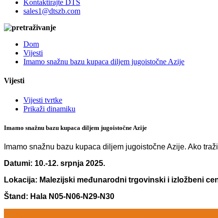
Kontaktirajte DTS
sales1@dtszb.com
Dom
Vijesti
Imamo snažnu bazu kupaca diljem jugoistočne Azije
Vijesti
Vijesti tvrtke
Prikaži dinamiku
Imamo snažnu bazu kupaca diljem jugoistočne Azije
Imamo snažnu bazu kupaca diljem jugoistočne Azije. Ako tražite
Datumi: 10.-12. srpnja 2025.
Lokacija: Malezijski međunarodni trgovinski i izložbeni ce
Štand: Hala N05-N06-N29-N30