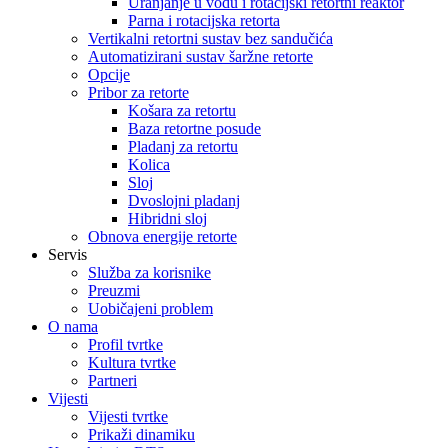
Uranjanje u vodu i rotacijski retortni reaktor
Parna i rotacijska retorta
Vertikalni retortni sustav bez sandučića
Automatizirani sustav šaržne retorte
Opcije
Pribor za retorte
Košara za retortu
Baza retortne posude
Pladanj za retortu
Kolica
Sloj
Dvoslojni pladanj
Hibridni sloj
Obnova energije retorte
Servis
Služba za korisnike
Preuzmi
Uobičajeni problem
O nama
Profil tvrtke
Kultura tvrtke
Partneri
Vijesti
Vijesti tvrtke
Prikaži dinamiku