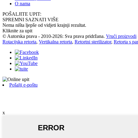
O nama
POŠALJITE UPIT:
SPREMNI SAZNATI VIŠE
Nema ništa ljepše od vidjeti krajnji rezultat.
Kliknite za upit
© Autorska prava - 2010-2026: Sva prava pridržana.
Vrući proizvodi
Rotacijska retorta
,
Vertikalna retorta
,
Retortni sterilizator
,
Retorta s p
Pošalji e-poštu
x