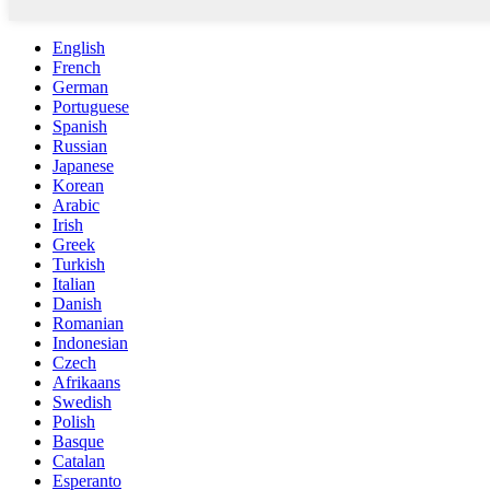
English
French
German
Portuguese
Spanish
Russian
Japanese
Korean
Arabic
Irish
Greek
Turkish
Italian
Danish
Romanian
Indonesian
Czech
Afrikaans
Swedish
Polish
Basque
Catalan
Esperanto