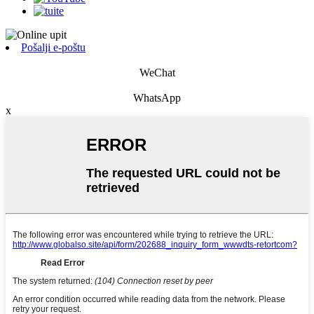
Pošalji e-poštu
WeChat
WhatsApp
x