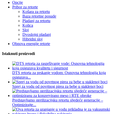
Opcije
Pribor za retorte
Košara za retortu
Baza retortne posude
Pladanj za retortu
Kolica
Sloj
Dvoslojni pladanj
Hibridni sloj
Obnova energije retorte
Istaknuti proizvodi
DTS retorta za prskanje vodom: Osnovna tehnologija koja
osigurava...
Sprej za vodu od povrtnog pirea za bebe u staklenoj boci
Predstavljamo sterilizacijsku retortu sljedeće generacije –
Optimizirajte...