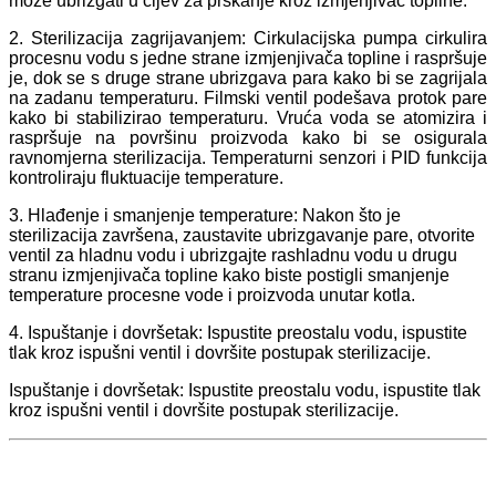
može ubrizgati u cijev za prskanje kroz izmjenjivač topline.
2. Sterilizacija zagrijavanjem: Cirkulacijska pumpa cirkulira
procesnu vodu s jedne strane izmjenjivača topline i raspršuje
je, dok se s druge strane ubrizgava para kako bi se zagrijala
na zadanu temperaturu. Filmski ventil podešava protok pare
kako bi stabilizirao temperaturu. Vruća voda se atomizira i
raspršuje na površinu proizvoda kako bi se osigurala
ravnomjerna sterilizacija. Temperaturni senzori i PID funkcija
kontroliraju fluktuacije temperature.
3. Hlađenje i smanjenje temperature: Nakon što je
sterilizacija završena, zaustavite ubrizgavanje pare, otvorite
ventil za hladnu vodu i ubrizgajte rashladnu vodu u drugu
stranu izmjenjivača topline kako biste postigli smanjenje
temperature procesne vode i proizvoda unutar kotla.
4. Ispuštanje i dovršetak: Ispustite preostalu vodu, ispustite
tlak kroz ispušni ventil i dovršite postupak sterilizacije.
Ispuštanje i dovršetak: Ispustite preostalu vodu, ispustite tlak
kroz ispušni ventil i dovršite postupak sterilizacije.