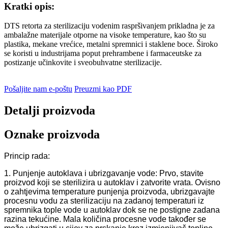
Kratki opis:
DTS retorta za sterilizaciju vodenim raspršivanjem prikladna je za
ambalažne materijale otporne na visoke temperature, kao što su
plastika, mekane vrećice, metalni spremnici i staklene boce. Široko
se koristi u industrijama poput prehrambene i farmaceutske za
postizanje učinkovite i sveobuhvatne sterilizacije.
Pošaljite nam e-poštu
Preuzmi kao PDF
Detalji proizvoda
Oznake proizvoda
Princip rada:
1. Punjenje autoklava i ubrizgavanje vode: Prvo, stavite
proizvod koji se sterilizira u autoklav i zatvorite vrata. Ovisno
o zahtjevima temperature punjenja proizvoda, ubrizgavajte
procesnu vodu za sterilizaciju na zadanoj temperaturi iz
spremnika tople vode u autoklav dok se ne postigne zadana
razina tekućine. Mala količina procesne vode također se