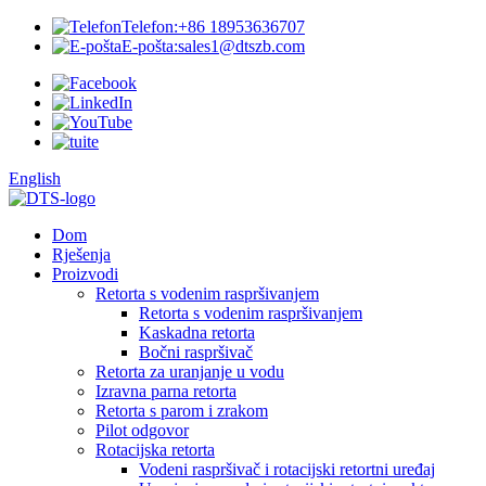
Telefon:
+86 18953636707
E-pošta:
sales1@dtszb.com
English
Dom
Rješenja
Proizvodi
Retorta s vodenim raspršivanjem
Retorta s vodenim raspršivanjem
Kaskadna retorta
Bočni raspršivač
Retorta za uranjanje u vodu
Izravna parna retorta
Retorta s parom i zrakom
Pilot odgovor
Rotacijska retorta
Vodeni raspršivač i rotacijski retortni uređaj