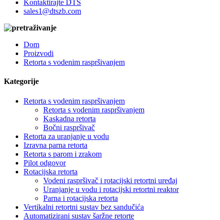
Kontaktirajte DTS
sales1@dtszb.com
Dom
Proizvodi
Retorta s vodenim raspršivanjem
Kategorije
Retorta s vodenim raspršivanjem
Retorta s vodenim raspršivanjem
Kaskadna retorta
Bočni raspršivač
Retorta za uranjanje u vodu
Izravna parna retorta
Retorta s parom i zrakom
Pilot odgovor
Rotacijska retorta
Vodeni raspršivač i rotacijski retortni uređaj
Uranjanje u vodu i rotacijski retortni reaktor
Parna i rotacijska retorta
Vertikalni retortni sustav bez sandučića
Automatizirani sustav šaržne retorte