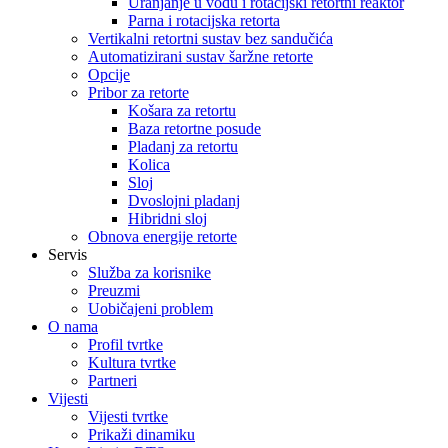
Uranjanje u vodu i rotacijski retortni reaktor
Parna i rotacijska retorta
Vertikalni retortni sustav bez sandučića
Automatizirani sustav šaržne retorte
Opcije
Pribor za retorte
Košara za retortu
Baza retortne posude
Pladanj za retortu
Kolica
Sloj
Dvoslojni pladanj
Hibridni sloj
Obnova energije retorte
Servis
Služba za korisnike
Preuzmi
Uobičajeni problem
O nama
Profil tvrtke
Kultura tvrtke
Partneri
Vijesti
Vijesti tvrtke
Prikaži dinamiku