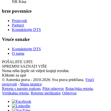
NR Kina
brze poveznice
Proizvodi
Partneri
Kontaktirajte DTS
Vruće oznake
Kontaktirajte DTS
O nama
POŠALJITE UPIT:
SPREMNI SAZNATI VIŠE
Nema ništa ljepše od vidjeti krajnji rezultat.
Kliknite za upit
© Autorska prava - 2010-2026: Sva prava pridržana.
Vrući
proizvodi
-
Mapa stranice
Retorta s parnim zrakom
,
Pilot odgovor
,
Rotacijska retorta
,
Vertikalna retorta
,
Retortni sterilizator
,
Odgovor
,