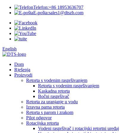
Telefon:
+86 18953636707
E-pošta:
sales1@dtszb.com
English
Dom
Rješenja
Proizvodi
Retorta s vodenim raspršivanjem
Retorta s vodenim raspršivanjem
Kaskadna retorta
Bočni raspršivač
Retorta za uranjanje u vodu
Izravna parna retorta
Retorta s parom i zrakom
Pilot odgovor
Rotacijska retorta
Vodeni raspršivač i rotacijski retortni uređaj