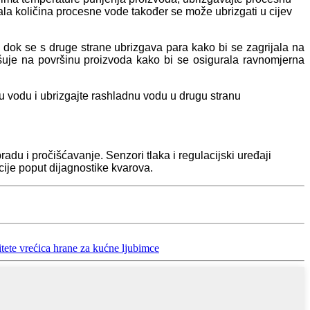
ala količina procesne vode također se može ubrizgati u cijev
e, dok se s druge strane ubrizgava para kako bi se zagrijala na
ršuje na površinu proizvoda kako bi se osigurala ravnomjerna
nu vodu i ubrizgajte rashladnu vodu u drugu stranu
adu i pročišćavanje. Senzori tlaka i regulacijski uređaji
cije poput dijagnostike kvarova.
itete vrećica hrane za kućne ljubimce