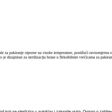
ale za pakiranje otporne na visoke temperature, postižući ravnomjernu ra
o je dizajniran za sterilizaciju hrane u fleksibilnim vrećicama za paki
od koji se sterilizira u autoklav i zatvorite vrata. Ovisno o zah