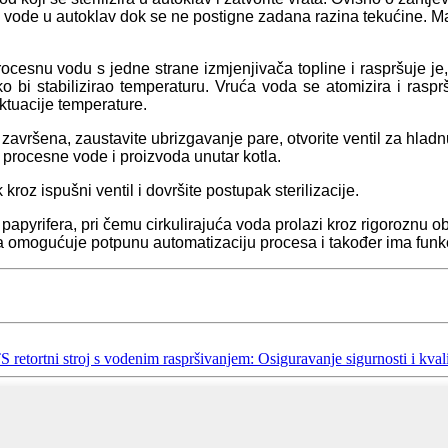
le vode u autoklav dok se ne postigne zadana razina tekućine. M
procesnu vodu s jedne strane izmjenjivača topline i raspršuje j
o bi stabilizirao temperaturu. Vruća voda se atomizira i rasp
luktuacije temperature.
 završena, zaustavite ubrizgavanje pare, otvorite ventil za hlad
 procesne vode i proizvoda unutar kotla.
 kroz ispušni ventil i dovršite postupak sterilizacije.
pyrifera, pri čemu cirkulirajuća voda prolazi kroz rigoroznu obr
nja omogućuje potpunu automatizaciju procesa i također ima funk
S retortni stroj s vodenim raspršivanjem: Osiguravanje sigurnosti i kval