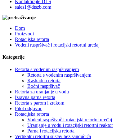
Kontaktirajte DTS
sales1@dtszb.com
Dom
Proizvodi
Rotacijska retorta
Vodeni raspršivač i rotacijski retortni uređaj
Kategorije
Retorta s vodenim raspršivanjem
Retorta s vodenim raspršivanjem
Kaskadna retorta
Bočni raspršivač
Retorta za uranjanje u vodu
Izravna parna retorta
Retorta s parom i zrakom
Pilot odgovor
Rotacijska retorta
Vodeni raspršivač i rotacijski retortni uređaj
Uranjanje u vodu i rotacijski retortni reaktor
Parna i rotacijska retorta
Vertikalni retortni sustav bez sandučića