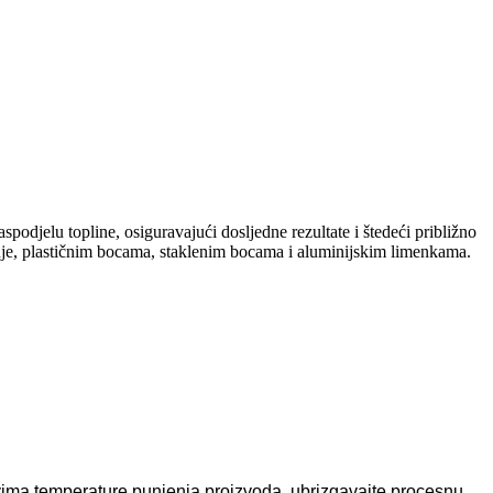
spodjelu topline, osiguravajući dosljedne rezultate i štedeći približno
ranje, plastičnim bocama, staklenim bocama i aluminijskim limenkama.
tjevima temperature punjenja proizvoda, ubrizgavajte procesnu