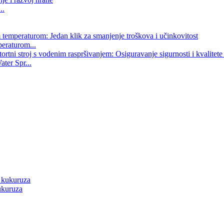
..
peraturom...
ater Spr...
ukuruza