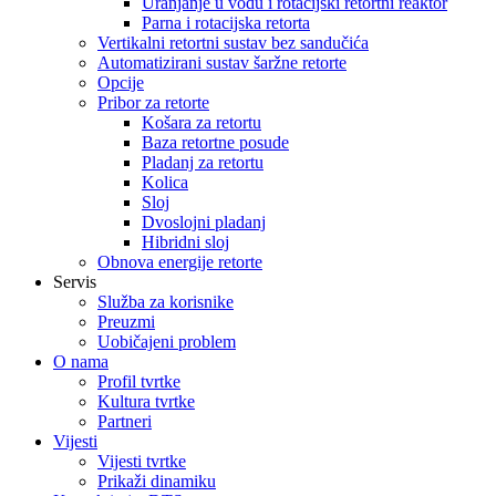
Uranjanje u vodu i rotacijski retortni reaktor
Parna i rotacijska retorta
Vertikalni retortni sustav bez sandučića
Automatizirani sustav šaržne retorte
Opcije
Pribor za retorte
Košara za retortu
Baza retortne posude
Pladanj za retortu
Kolica
Sloj
Dvoslojni pladanj
Hibridni sloj
Obnova energije retorte
Servis
Služba za korisnike
Preuzmi
Uobičajeni problem
O nama
Profil tvrtke
Kultura tvrtke
Partneri
Vijesti
Vijesti tvrtke
Prikaži dinamiku