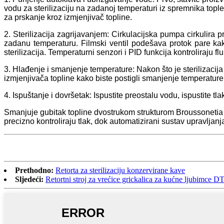
vodu za sterilizaciju na zadanoj temperaturi iz spremnika top
za prskanje kroz izmjenjivač topline.
2. Sterilizacija zagrijavanjem: Cirkulacijska pumpa cirkulira 
zadanu temperaturu. Filmski ventil podešava protok pare kak
sterilizacija. Temperaturni senzori i PID funkcija kontroliraju f
3. Hlađenje i smanjenje temperature: Nakon što je sterilizacija
izmjenjivača topline kako biste postigli smanjenje temperature
4. Ispuštanje i dovršetak: Ispustite preostalu vodu, ispustite tlak
Smanjuje gubitak topline dvostrukom strukturom Broussonetia pa
precizno kontroliraju tlak, dok automatizirani sustav upravlja
Prethodno:
Retorta za sterilizaciju konzervirane kave
Sljedeći:
Retortni stroj za vrećice grickalica za kućne ljubimce DT