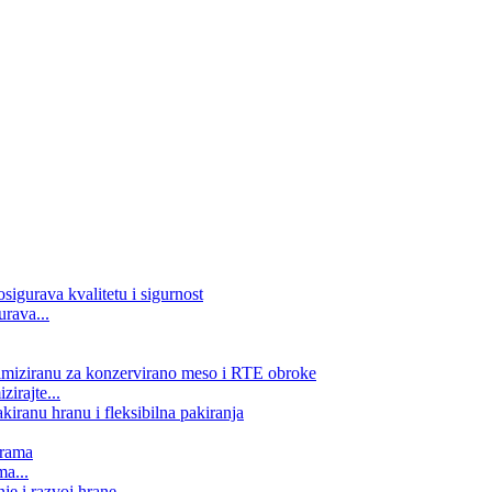
rava...
zirajte...
ma...