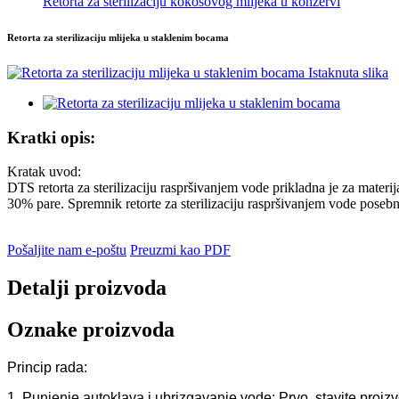
Retorta za sterilizaciju kokosovog mlijeka u konzervi
Retorta za sterilizaciju mlijeka u staklenim bocama
Kratki opis:
Kratak uvod:
DTS retorta za sterilizaciju raspršivanjem vode prikladna je za materij
30% pare. Spremnik retorte za sterilizaciju raspršivanjem vode posebn
Pošaljite nam e-poštu
Preuzmi kao PDF
Detalji proizvoda
Oznake proizvoda
Princip rada:
1. Punjenje autoklava i ubrizgavanje vode: Prvo, stavite proizv