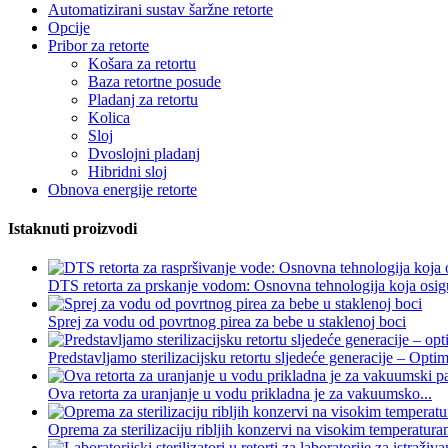
Automatizirani sustav šaržne retorte
Opcije
Pribor za retorte
Košara za retortu
Baza retortne posude
Pladanj za retortu
Kolica
Sloj
Dvoslojni pladanj
Hibridni sloj
Obnova energije retorte
Istaknuti proizvodi
DTS retorta za prskanje vodom: Osnovna tehnologija koja osigu
Sprej za vodu od povrtnog pirea za bebe u staklenoj boci
Predstavljamo sterilizacijsku retortu sljedeće generacije – Optimi
Ova retorta za uranjanje u vodu prikladna je za vakuumsko...
Oprema za sterilizaciju ribljih konzervi na visokim temperatura