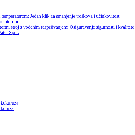
peraturom...
ater Spr...
ukuruza