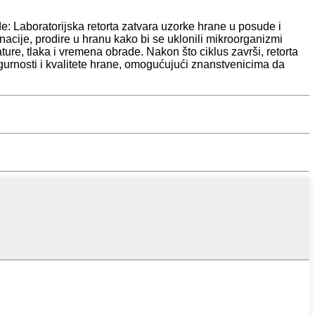
e: Laboratorijska retorta zatvara uzorke hrane u posude i
acije, prodire u hranu kako bi se uklonili mikroorganizmi
ure, tlaka i vremena obrade. Nakon što ciklus završi, retorta
gurnosti i kvalitete hrane, omogućujući znanstvenicima da