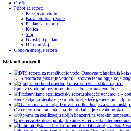
Opcije
Pribor za retorte
Košara za retortu
Baza retortne posude
Pladanj za retortu
Kolica
Sloj
Dvoslojni pladanj
Hibridni sloj
Obnova energije retorte
Istaknuti proizvodi
DTS retorta za prskanje vodom: Osnovna tehnologija koja osigu
Sprej za vodu od povrtnog pirea za bebe u staklenoj boci
Predstavljamo sterilizacijsku retortu sljedeće generacije – Optimi
Ova retorta za uranjanje u vodu prikladna je za vakuumsko...
Oprema za sterilizaciju ribljih konzervi na visokim temperatura
Laboratorijski sterilizatori u retorti za istraživanje i razvoj hrane.