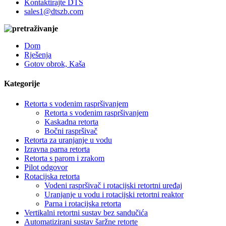
Kontaktirajte DTS
sales1@dtszb.com
Dom
Rješenja
Gotov obrok, Kaša
Kategorije
Retorta s vodenim raspršivanjem
Retorta s vodenim raspršivanjem
Kaskadna retorta
Bočni raspršivač
Retorta za uranjanje u vodu
Izravna parna retorta
Retorta s parom i zrakom
Pilot odgovor
Rotacijska retorta
Vodeni raspršivač i rotacijski retortni uređaj
Uranjanje u vodu i rotacijski retortni reaktor
Parna i rotacijska retorta
Vertikalni retortni sustav bez sandučića
Automatizirani sustav šaržne retorte