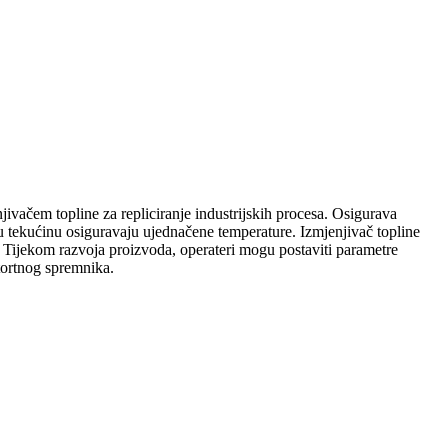
enjivačem topline za repliciranje industrijskih procesa. Osigurava
ću tekućinu osiguravaju ujednačene temperature. Izmjenjivač topline
ti. Tijekom razvoja proizvoda, operateri mogu postaviti parametre
etortnog spremnika.