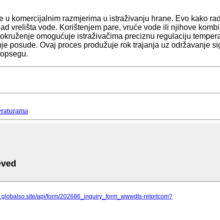
de u komercijalnim razmjerima u istraživanju hrane. Evo kako rad
 vrelišta vode. Korištenjem pare, vruće vode ili njihove kombin
o okruženje omogućuje istraživačima preciznu regulaciju temperat
nje posude. Ovaj proces produžuje rok trajanja uz održavanje si
m opsegu.
eraturama