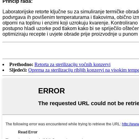
Princip rada
:
Laboratorijske retorte ključne su za simuliranje termičke obra
podvrgava ih povišenim temperaturama i tlakovima, obično iznad
otporni na toplinu i enzimi koji uzrokuju kvarenje. Kontroliran
postupno hladi uzorke pod tlakom kako bi se spriječilo ošteće
optimiziraju recepte i uvjete obrade prije proizvodnje u puno
Prethodno:
Retorta za sterilizaciju voćnih konzervi
Sljedeći:
Oprema za sterilizaciju ribljih konzervi na visokim temp