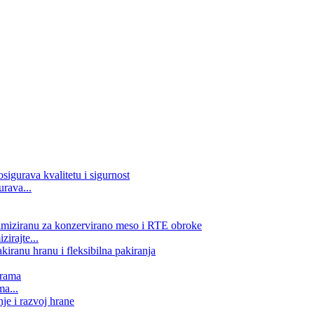
rava...
zirajte...
ma...
..