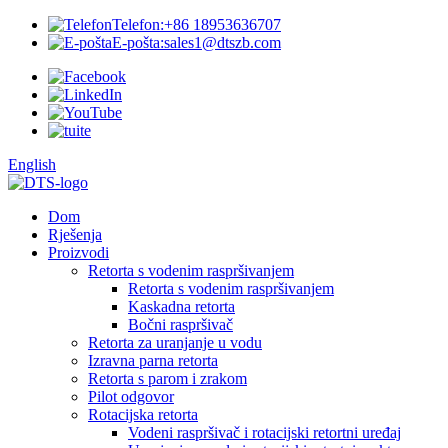
Telefon:
+86 18953636707
E-pošta:
sales1@dtszb.com
English
Dom
Rješenja
Proizvodi
Retorta s vodenim raspršivanjem
Retorta s vodenim raspršivanjem
Kaskadna retorta
Bočni raspršivač
Retorta za uranjanje u vodu
Izravna parna retorta
Retorta s parom i zrakom
Pilot odgovor
Rotacijska retorta
Vodeni raspršivač i rotacijski retortni uređaj