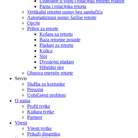
Uranjanje u vodu i rotacijski retortni reaktor
Parna i rotacijska retorta
Vertikalni retortni sustav bez sandučića
Automatizirani sustav šaržne retorte
Opcije
Pribor za retorte
Košara za retortu
Baza retortne posude
Pladanj za retortu
Kolica
Sloj
Dvoslojni pladanj
Hibridni sloj
Obnova energije retorte
Servis
Služba za korisnike
Preuzmi
Uobičajeni problem
O nama
Profil tvrtke
Kultura tvrtke
Partneri
Vijesti
Vijesti tvrtke
Prikaži dinamiku