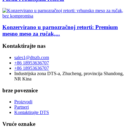
Konzervirano u parnozračnoj retorti: Premium
mesno meso za ručak,...
Kontaktirajte nas
sales1@dtszb.com
+86 18953636707
+86 18953636707
Industrijska zona DTS-a, Zhucheng, provincija Shandong,
NR Kina
brze poveznice
Proizvodi
Partneri
Kontaktirajte DTS
Vruće oznake