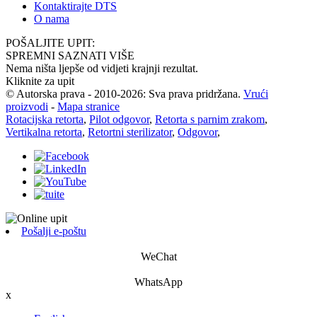
Kontaktirajte DTS
O nama
POŠALJITE UPIT:
SPREMNI SAZNATI VIŠE
Nema ništa ljepše od vidjeti krajnji rezultat.
Kliknite za upit
© Autorska prava - 2010-2026: Sva prava pridržana.
Vrući
proizvodi
-
Mapa stranice
Rotacijska retorta
,
Pilot odgovor
,
Retorta s parnim zrakom
,
Vertikalna retorta
,
Retortni sterilizator
,
Odgovor
,
Pošalji e-poštu
WeChat
WhatsApp
x