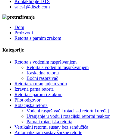
Kontaktirajte DTS
sales1@dtszb.com
Dom
Proizvodi
Retorta s parnim zrakom
Kategorije
Retorta s vodenim raspršivanjem
Retorta s vodenim raspršivanjem
Kaskadna retorta
Bočni raspršivač
Retorta za uranjanje u vodu
Izravna parna retorta
Retorta s parom i zrakom
Pilot odgovor
Rotacijska retorta
Vodeni raspršivač i rotacijski retortni uređaj
Uranjanje u vodu i rotacijski retortni reaktor
Parna i rotacijska retorta
Vertikalni retortni sustav bez sandučića
Automatizirani sustav šaržne retorte