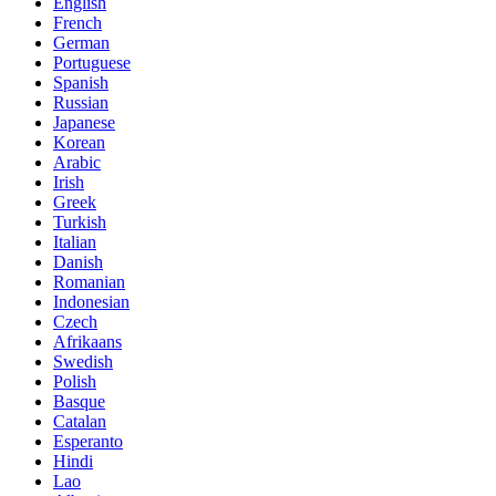
English
French
German
Portuguese
Spanish
Russian
Japanese
Korean
Arabic
Irish
Greek
Turkish
Italian
Danish
Romanian
Indonesian
Czech
Afrikaans
Swedish
Polish
Basque
Catalan
Esperanto
Hindi
Lao