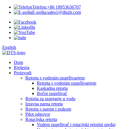
Telefon:
+86 18953636707
E-pošta:
sales1@dtszb.com
English
Dom
Rješenja
Proizvodi
Retorta s vodenim raspršivanjem
Retorta s vodenim raspršivanjem
Kaskadna retorta
Bočni raspršivač
Retorta za uranjanje u vodu
Izravna parna retorta
Retorta s parom i zrakom
Pilot odgovor
Rotacijska retorta
Vodeni raspršivač i rotacijski retortni uređaj