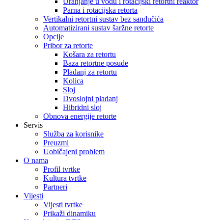
Uranjanje u vodu i rotacijski retortni reaktor
Parna i rotacijska retorta
Vertikalni retortni sustav bez sandučića
Automatizirani sustav šaržne retorte
Opcije
Pribor za retorte
Košara za retortu
Baza retortne posude
Pladanj za retortu
Kolica
Sloj
Dvoslojni pladanj
Hibridni sloj
Obnova energije retorte
Servis
Služba za korisnike
Preuzmi
Uobičajeni problem
O nama
Profil tvrtke
Kultura tvrtke
Partneri
Vijesti
Vijesti tvrtke
Prikaži dinamiku