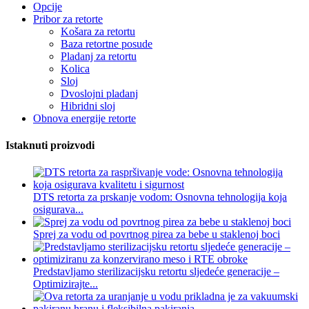
Opcije
Pribor za retorte
Košara za retortu
Baza retortne posude
Pladanj za retortu
Kolica
Sloj
Dvoslojni pladanj
Hibridni sloj
Obnova energije retorte
Istaknuti proizvodi
DTS retorta za prskanje vodom: Osnovna tehnologija koja
osigurava...
Sprej za vodu od povrtnog pirea za bebe u staklenoj boci
Predstavljamo sterilizacijsku retortu sljedeće generacije –
Optimizirajte...