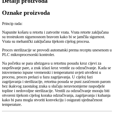
Detalji proizvoda
Oznake proizvoda
Princip rada:
Napunite košaru u retortu i zatvorite vrata. Vrata retorte zaključana
su trostrukom sigurnosnom bravom kako bi se jamčila sigurnost.
Vrata su mehanički zaključana tijekom cijelog procesa.
Proces sterilizacije se provodi automatski prema receptu unesenom u
PLC mikroprocesorski kontroler.
Na početku se para ubrizgava u retortnu posudu kroz cijevi za
raspršivanje pare, a zrak izlazi kroz ventile za odzračivanje. Kada se
istovremeno ispune vremenski i temperaturni uvjeti utvrđeni u
procesu, proces prelazi u fazu zagrijavanja. U cijeloj fazi
zagrijavanja i sterilizacije, retortna posuda se puni zasićenom parom
bez ikakvog zaostalog zraka u slučaju neravnomjerne raspodjele
topline i nedovoljne sterilizacije. Ventili za odzračivanje moraju biti
otvoreni tijekom cijelog koraka odzračivanja, zagrijavanja i kuhanja
kako bi para mogla stvoriti konvekciju i osigurati ujednačenost
temperature.