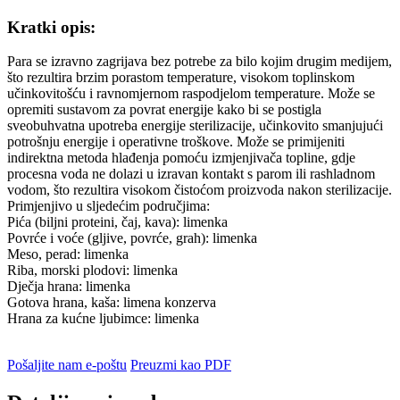
Kratki opis:
Para se izravno zagrijava bez potrebe za bilo kojim drugim medijem,
što rezultira brzim porastom temperature, visokom toplinskom
učinkovitošću i ravnomjernom raspodjelom temperature. Može se
opremiti sustavom za povrat energije kako bi se postigla
sveobuhvatna upotreba energije sterilizacije, učinkovito smanjujući
potrošnju energije i operativne troškove. Može se primijeniti
indirektna metoda hlađenja pomoću izmjenjivača topline, gdje
procesna voda ne dolazi u izravan kontakt s parom ili rashladnom
vodom, što rezultira visokom čistoćom proizvoda nakon sterilizacije.
Primjenjivo u sljedećim područjima:
Pića (biljni proteini, čaj, kava): limenka
Povrće i voće (gljive, povrće, grah): limenka
Meso, perad: limenka
Riba, morski plodovi: limenka
Dječja hrana: limenka
Gotova hrana, kaša: limena konzerva
Hrana za kućne ljubimce: limenka
Pošaljite nam e-poštu
Preuzmi kao PDF