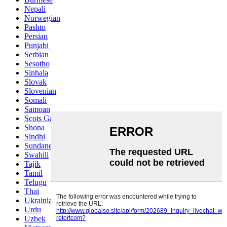
Nepali
Norwegian
Pashto
Persian
Punjabi
Serbian
Sesotho
Sinhala
Slovak
Slovenian
Somali
Samoan
Scots Gaelic
Shona
Sindhi
Sundanese
Swahili
Tajik
Tamil
Telugu
Thai
Ukrainian
Urdu
Uzbek