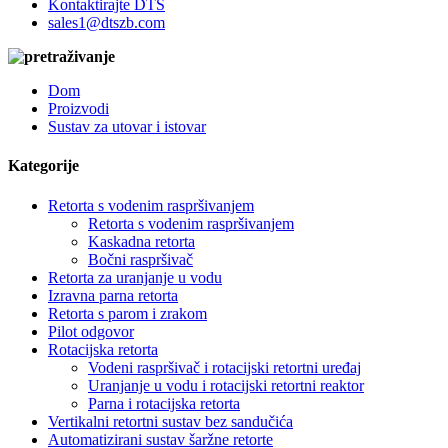
Kontaktirajte DTS
sales1@dtszb.com
Dom
Proizvodi
Sustav za utovar i istovar
Kategorije
Retorta s vodenim raspršivanjem
Retorta s vodenim raspršivanjem
Kaskadna retorta
Bočni raspršivač
Retorta za uranjanje u vodu
Izravna parna retorta
Retorta s parom i zrakom
Pilot odgovor
Rotacijska retorta
Vodeni raspršivač i rotacijski retortni uređaj
Uranjanje u vodu i rotacijski retortni reaktor
Parna i rotacijska retorta
Vertikalni retortni sustav bez sandučića
Automatizirani sustav šaržne retorte