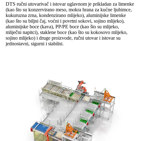
DTS ručni utovarivač i istovar uglavnom je prikladan za limenke
(kao što su konzervirano meso, mokra hrana za kućne ljubimce,
kukuruzna zrna, kondenzirano mlijeko), aluminijske limenke
(kao što su biljni čaj, voćni i povrtni sokovi, sojino mlijeko),
aluminijske boce (kava), PP/PE boce (kao što su mlijeko,
mliječni napitci), staklene boce (kao što su kokosovo mlijeko,
sojino mlijeko) i druge proizvode, ručni utovar i istovar su
jednostavni, sigurni i stabilni.