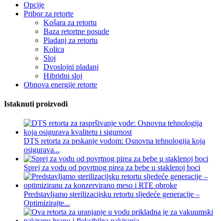
Opcije
Pribor za retorte
Košara za retortu
Baza retortne posude
Pladanj za retortu
Kolica
Sloj
Dvoslojni pladanj
Hibridni sloj
Obnova energije retorte
Istaknuti proizvodi
DTS retorta za prskanje vodom: Osnovna tehnologija koja
osigurava...
Sprej za vodu od povrtnog pirea za bebe u staklenoj boci
Predstavljamo sterilizacijsku retortu sljedeće generacije –
Optimizirajte...