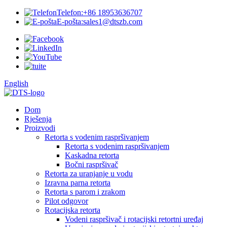
Telefon:
+86 18953636707
E-pošta:
sales1@dtszb.com
English
Dom
Rješenja
Proizvodi
Retorta s vodenim raspršivanjem
Retorta s vodenim raspršivanjem
Kaskadna retorta
Bočni raspršivač
Retorta za uranjanje u vodu
Izravna parna retorta
Retorta s parom i zrakom
Pilot odgovor
Rotacijska retorta
Vodeni raspršivač i rotacijski retortni uređaj