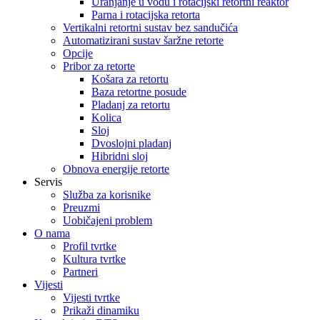
Uranjanje u vodu i rotacijski retortni reaktor
Parna i rotacijska retorta
Vertikalni retortni sustav bez sandučića
Automatizirani sustav šaržne retorte
Opcije
Pribor za retorte
Košara za retortu
Baza retortne posude
Pladanj za retortu
Kolica
Sloj
Dvoslojni pladanj
Hibridni sloj
Obnova energije retorte
Servis
Služba za korisnike
Preuzmi
Uobičajeni problem
O nama
Profil tvrtke
Kultura tvrtke
Partneri
Vijesti
Vijesti tvrtke
Prikaži dinamiku