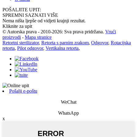
POŠALJITE UPIT:
SPREMNI SAZNATI VIŠE
Nema ništa ljepše od vidjeti krajnji rezultat.
Kliknite za upit
© Autorska prava - 2010-2026: Sva prava pridržana.
Vrući
proizvodi
-
Mapa stranice
Retortni sterilizator
,
Retorta s parnim zrakom
,
Odgovor
,
Rotacijska
retorta
,
Pilot odgovor
,
Vertikalna retorta
,
Pošalji e-poštu
WeChat
WhatsApp
x