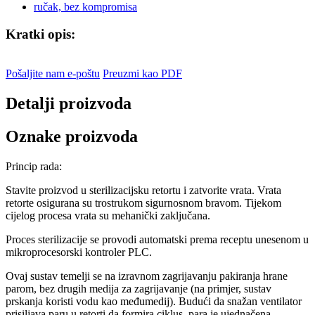
Kratki opis:
Pošaljite nam e-poštu
Preuzmi kao PDF
Detalji proizvoda
Oznake proizvoda
Princip rada:
Stavite proizvod u sterilizacijsku retortu i zatvorite vrata. Vrata
retorte osigurana su trostrukom sigurnosnom bravom. Tijekom
cijelog procesa vrata su mehanički zaključana.
Proces sterilizacije se provodi automatski prema receptu unesenom u
mikroprocesorski kontroler PLC.
Ovaj sustav temelji se na izravnom zagrijavanju pakiranja hrane
parom, bez drugih medija za zagrijavanje (na primjer, sustav
prskanja koristi vodu kao međumedij). Budući da snažan ventilator
prisiljava paru u retorti da formira ciklus, para je ujednačena.