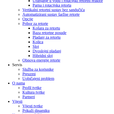
Uranjanje u vodu i rotacijski retortni reaktor
Parna i rotacijska retorta
Vertikalni retortni sustav bez sandučića
Automatizirani sustav šaržne retorte
Opcije
Pribor za retorte
Košara za retortu
Baza retortne posude
Pladanj za retortu
Kolica
Sloj
Dvoslojni pladanj
Hibridni sloj
Obnova energije retorte
Servis
Služba za korisnike
Preuzmi
Uobičajeni problem
O nama
Profil tvrtke
Kultura tvrtke
Partneri
Vijesti
Vijesti tvrtke
Prikaži dinamiku