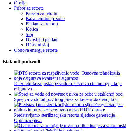
Opcije
Pribor za retorte
Košara za retortu
Baza retortne posude
Pladanj za retortu
Kolica
Sloj
Dvoslojni pladanj
Hibridni sloj
Obnova energije retorte
Istaknuti proizvodi
DTS retorta za prskanje vodom: Osnovna tehnologija koja
osigurava...
Sprej za vodu od povrtnog pirea za bebe u staklenoj boci
Predstavljamo sterilizacijsku retortu sljedeće generacije –
Optimizirajte...