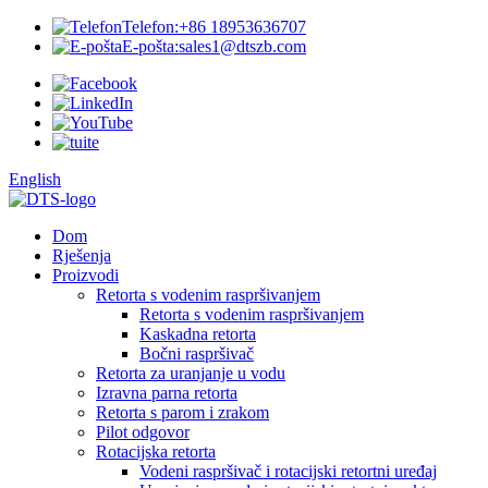
Telefon:
+86 18953636707
E-pošta:
sales1@dtszb.com
English
Dom
Rješenja
Proizvodi
Retorta s vodenim raspršivanjem
Retorta s vodenim raspršivanjem
Kaskadna retorta
Bočni raspršivač
Retorta za uranjanje u vodu
Izravna parna retorta
Retorta s parom i zrakom
Pilot odgovor
Rotacijska retorta
Vodeni raspršivač i rotacijski retortni uređaj