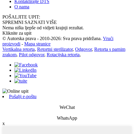
Kontaktirajte DTS
O nama
POŠALJITE UPIT:
SPREMNI SAZNATI VIŠE
Nema ništa ljepše od vidjeti krajnji rezultat.
Kliknite za upit
© Autorska prava - 2010-2026: Sva prava pridržana.
Vrući
proizvodi
-
Mapa stranice
Vertikalna retorta
,
Retortni sterilizator
,
Odgovor
,
Retorta s parnim
zrakom
,
Pilot odgovor
,
Rotacijska retorta
,
Pošalji e-poštu
WeChat
WhatsApp
x