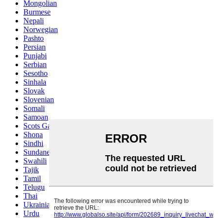
Mongolian
Burmese
Nepali
Norwegian
Pashto
Persian
Punjabi
Serbian
Sesotho
Sinhala
Slovak
Slovenian
Somali
Samoan
Scots Gaelic
Shona
Sindhi
Sundanese
Swahili
Tajik
Tamil
Telugu
Thai
Ukrainian
Urdu