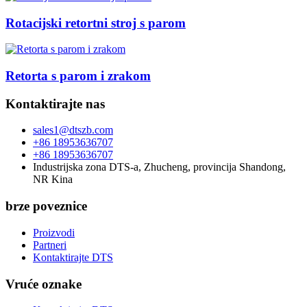
Rotacijski retortni stroj s parom
Retorta s parom i zrakom
Kontaktirajte nas
sales1@dtszb.com
+86 18953636707
+86 18953636707
Industrijska zona DTS-a, Zhucheng, provincija Shandong,
NR Kina
brze poveznice
Proizvodi
Partneri
Kontaktirajte DTS
Vruće oznake