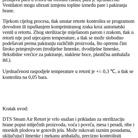
Ventilatori mogu ubrzati izmjenu topline između pare i pakiranja
hrane.
Tijekom cijelog procesa, tlak unutar retorte kontrolira se programom
dovodom ili ispuštanjem komprimiranog zraka kroz automatski
ventil u retortu. Zbog sterilizacije miješanom parom i zrakom, tlak u
retorti nije pod utjecajem temperature, a tlak se može slobodno
podešavati prema pakiranju različitih proizvoda, što opremu čini
široko primjenjivom (trodijelne limenke, dvodijelne limenke,
fleksibilne vrećice za pakiranje, staklene boce, plastična ambalaža
itd.).
Ujednačenost raspodjele temperature u retorti je +/- 0,3 ℃, a tlak se
kontrolira na 0,05 bara.
Kratak uvod:
DTS Steam Air Retort je vrlo snažan i prikladan za sterilizaciju
hrane poput mliječnih proizvoda, voća i povrća, mesa i peradi, ribe i
morskih plodova te gotovih jela. Može rukovati raznim posudama,
uključujući limenke i mekanu ambalažu, precizno kontrolirati