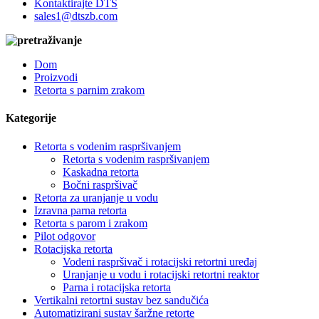
Kontaktirajte DTS
sales1@dtszb.com
Dom
Proizvodi
Retorta s parnim zrakom
Kategorije
Retorta s vodenim raspršivanjem
Retorta s vodenim raspršivanjem
Kaskadna retorta
Bočni raspršivač
Retorta za uranjanje u vodu
Izravna parna retorta
Retorta s parom i zrakom
Pilot odgovor
Rotacijska retorta
Vodeni raspršivač i rotacijski retortni uređaj
Uranjanje u vodu i rotacijski retortni reaktor
Parna i rotacijska retorta
Vertikalni retortni sustav bez sandučića
Automatizirani sustav šaržne retorte