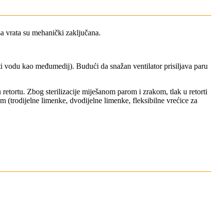
sa vrata su mehanički zaključana.
ti vodu kao međumedij). Budući da snažan ventilator prisiljava paru
etortu. Zbog sterilizacije miješanom parom i zrakom, tlak u retorti
m (trodijelne limenke, dvodijelne limenke, fleksibilne vrećice za