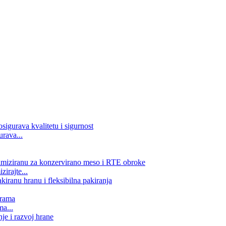
rava...
zirajte...
ma...
..