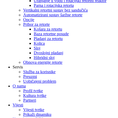
Uranjanje u vodu i rotacijski retortni reaktor
Parna i rotacijska retorta
Vertikalni retortni sustav bez sandučića
Automatizirani sustav šaržne retorte
Opcije
Pribor za retorte
Košara za retortu
Baza retortne posude
Pladanj za retortu
Kolica
Sloj
Dvoslojni pladanj
Hibridni sloj
Obnova energije retorte
Servis
Služba za korisnike
Preuzmi
Uobičajeni problem
O nama
Profil tvrtke
Kultura tvrtke
Partneri
Vijesti
Vijesti tvrtke
Prikaži dinamiku