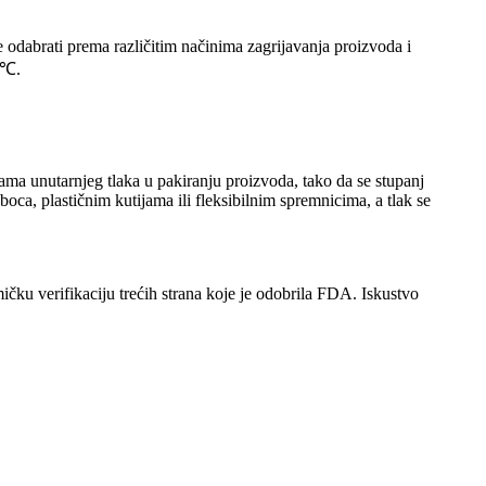
e odabrati prema različitim načinima zagrijavanja proizvoda i
3 ℃.
ama unutarnjeg tlaka u pakiranju proizvoda, tako da se stupanj
oca, plastičnim kutijama ili fleksibilnim spremnicima, a tlak se
čku verifikaciju trećih strana koje je odobrila FDA. Iskustvo