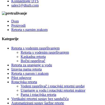
Kontaktirajte DTS
sales1@dtszb.com
Dom
Proizvodi
Retorta s parnim zrakom
Kategorije
Retorta s vodenim raspršivanjem
Retorta s vodenim raspršivanjem
Kaskadna retorta
Bočni raspršivač
Retorta za uranjanje u vodu
Izravna parna retorta
Retorta s parom i zrakom
Pilot odgovor
Rotacijska retorta
Vodeni raspršivač i rotacijski retortni uređaj
Uranjanje u vodu i rotacijski retortni reaktor
Parna i rotacijska retorta
Vertikalni retortni sustav bez sandučića
Automatizirani sustav šaržne retorte