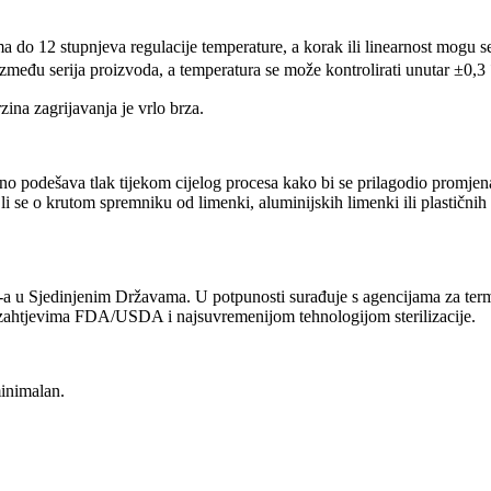
 do 12 stupnjeva regulacije temperature, a korak ili linearnost mogu s
 između serija proizvoda, a temperatura se može kontrolirati unutar ±0,
ina zagrijavanja je vrlo brza.
no podešava tlak tijekom cijelog procesa kako bi se prilagodio promjen
 se o krutom spremniku od limenki, aluminijskih limenki ili plastičnih b
-a u Sjedinjenim Državama. U potpunosti surađuje s agencijama za termi
zahtjevima FDA/USDA i najsuvremenijom tehnologijom sterilizacije.
minimalan.