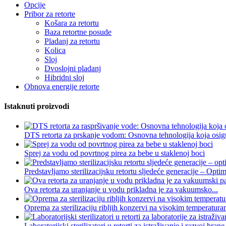
Opcije
Pribor za retorte
Košara za retortu
Baza retortne posude
Pladanj za retortu
Kolica
Sloj
Dvoslojni pladanj
Hibridni sloj
Obnova energije retorte
Istaknuti proizvodi
DTS retorta za prskanje vodom: Osnovna tehnologija koja osigu
Sprej za vodu od povrtnog pirea za bebe u staklenoj boci
Predstavljamo sterilizacijsku retortu sljedeće generacije – Optimi
Ova retorta za uranjanje u vodu prikladna je za vakuumsko...
Oprema za sterilizaciju ribljih konzervi na visokim temperatura
Laboratorijski sterilizatori u retorti za istraživanje i razvoj hrane.