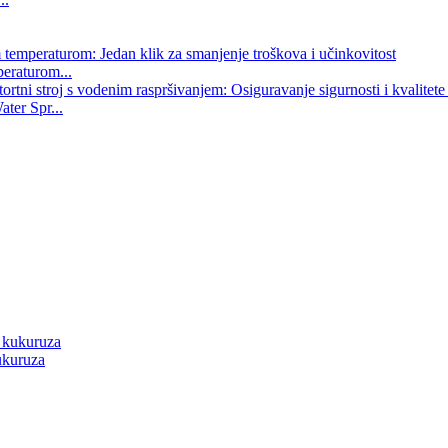
peraturom...
ater Spr...
ukuruza