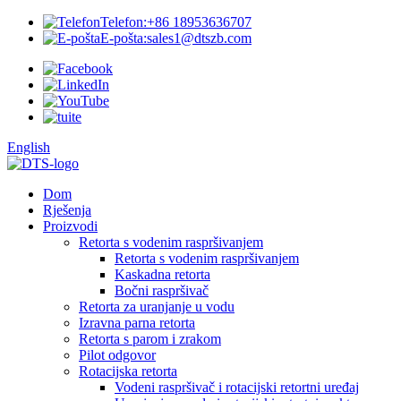
Telefon:
+86 18953636707
E-pošta:
sales1@dtszb.com
English
Dom
Rješenja
Proizvodi
Retorta s vodenim raspršivanjem
Retorta s vodenim raspršivanjem
Kaskadna retorta
Bočni raspršivač
Retorta za uranjanje u vodu
Izravna parna retorta
Retorta s parom i zrakom
Pilot odgovor
Rotacijska retorta
Vodeni raspršivač i rotacijski retortni uređaj