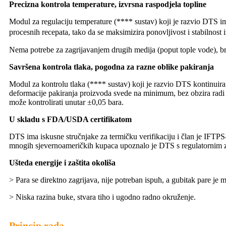
Precizna kontrola temperature, izvrsna raspodjela topline
Modul za regulaciju temperature (**** sustav) koji je razvio DTS ima
procesnih recepata, tako da se maksimizira ponovljivost i stabilnost
Nema potrebe za zagrijavanjem drugih medija (poput tople vode), brz
Savršena kontrola tlaka, pogodna za razne oblike pakiranja
Modul za kontrolu tlaka (**** sustav) koji je razvio DTS kontinuira
deformacije pakiranja proizvoda svede na minimum, bez obzira radi li
može kontrolirati unutar ±0,05 bara.
U skladu s FDA/USDA certifikatom
DTS ima iskusne stručnjake za termičku verifikaciju i član je IFTPS
mnogih sjevernoameričkih kupaca upoznalo je DTS s regulatornim 
Ušteda energije i zaštita okoliša
> Para se direktno zagrijava, nije potreban ispuh, a gubitak pare je 
> Niska razina buke, stvara tiho i ugodno radno okruženje.
Princip rada