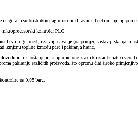
etorte osigurana su trostrukom sigurnosnom bravom. Tijekom cijelog proce
u mikroprocesorski kontroler PLC.
m, bez drugih medija za zagrijavanje (na primjer, sustav prskanja koris
zati izmjenu topline između pare i pakiranja hrane.
 dovodom ili ispuštanjem komprimiranog zraka kroz automatski ventil u r
rema pakiranju različitih proizvoda, što opremu čini široko primjenjivo
kontrolira na 0,05 bara.