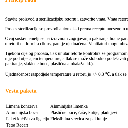
Stavite proizvod u sterilizacijsku retortu i zatvorite vrata. Vrata r
Proces sterilizacije se provodi automatski prema receptu unesenom 
Ovaj sustav temelji se na izravnom zagrijavanju pakiranja hrane paro
u retorti da formira ciklus, para je ujednačena. Ventilatori mogu ubr
Tijekom cijelog procesa, tlak unutar retorte kontrolira se programom
nije pod utjecajem temperature, a tlak se može slobodno podešavati p
pakiranje, staklene boce, plastična ambalaža itd.).
Ujednačenost raspodjele temperature u retorti je +/- 0,3 ℃, a tlak se 
Vrsta paketa
Limena konzerva
Aluminijska limenka
Aluminijska boca
Plastične boce, čaše, kutije, pladnjevi
Paket kućišta za ligaciju
Fleksibilna vrećica za pakiranje
Tetra Recart