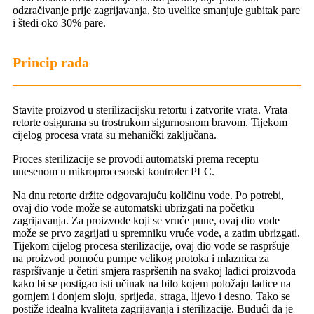
odzračivanje prije zagrijavanja, što uvelike smanjuje gubitak pare
i štedi oko 30% pare.
Princip rada
Stavite proizvod u sterilizacijsku retortu i zatvorite vrata. Vrata
retorte osigurana su trostrukom sigurnosnom bravom. Tijekom
cijelog procesa vrata su mehanički zaključana.
Proces sterilizacije se provodi automatski prema receptu
unesenom u mikroprocesorski kontroler PLC.
Na dnu retorte držite odgovarajuću količinu vode. Po potrebi,
ovaj dio vode može se automatski ubrizgati na početku
zagrijavanja. Za proizvode koji se vruće pune, ovaj dio vode
može se prvo zagrijati u spremniku vruće vode, a zatim ubrizgati.
Tijekom cijelog procesa sterilizacije, ovaj dio vode se raspršuje
na proizvod pomoću pumpe velikog protoka i mlaznica za
raspršivanje u četiri smjera raspršenih na svakoj ladici proizvoda
kako bi se postigao isti učinak na bilo kojem položaju ladice na
gornjem i donjem sloju, sprijeda, straga, lijevo i desno. Tako se
postiže idealna kvaliteta zagrijavanja i sterilizacije. Budući da je