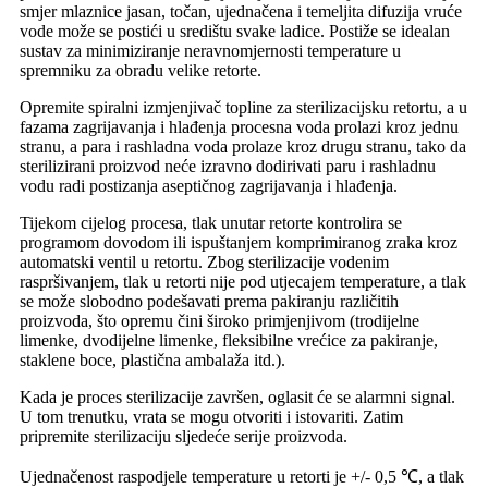
smjer mlaznice jasan, točan, ujednačena i temeljita difuzija vruće
vode može se postići u središtu svake ladice. Postiže se idealan
sustav za minimiziranje neravnomjernosti temperature u
spremniku za obradu velike retorte.
Opremite spiralni izmjenjivač topline za sterilizacijsku retortu, a u
fazama zagrijavanja i hlađenja procesna voda prolazi kroz jednu
stranu, a para i rashladna voda prolaze kroz drugu stranu, tako da
sterilizirani proizvod neće izravno dodirivati ​​paru i rashladnu
vodu radi postizanja aseptičnog zagrijavanja i hlađenja.
Tijekom cijelog procesa, tlak unutar retorte kontrolira se
programom dovodom ili ispuštanjem komprimiranog zraka kroz
automatski ventil u retortu. Zbog sterilizacije vodenim
raspršivanjem, tlak u retorti nije pod utjecajem temperature, a tlak
se može slobodno podešavati prema pakiranju različitih
proizvoda, što opremu čini široko primjenjivom (trodijelne
limenke, dvodijelne limenke, fleksibilne vrećice za pakiranje,
staklene boce, plastična ambalaža itd.).
Kada je proces sterilizacije završen, oglasit će se alarmni signal.
U tom trenutku, vrata se mogu otvoriti i istovariti. Zatim
pripremite sterilizaciju sljedeće serije proizvoda.
Ujednačenost raspodjele temperature u retorti je +/- 0,5 ℃, a tlak