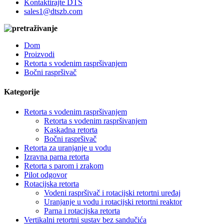
Kontaktirajte DTS
sales1@dtszb.com
Dom
Proizvodi
Retorta s vodenim raspršivanjem
Bočni raspršivač
Kategorije
Retorta s vodenim raspršivanjem
Retorta s vodenim raspršivanjem
Kaskadna retorta
Bočni raspršivač
Retorta za uranjanje u vodu
Izravna parna retorta
Retorta s parom i zrakom
Pilot odgovor
Rotacijska retorta
Vodeni raspršivač i rotacijski retortni uređaj
Uranjanje u vodu i rotacijski retortni reaktor
Parna i rotacijska retorta
Vertikalni retortni sustav bez sandučića