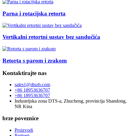
Parna i rotacijska retorta
Vertikalni retortni sustav bez sandučića
Retorta s parom i zrakom
Kontaktirajte nas
sales1@dtszb.com
+86 18953636707
+86 18953636707
Industrijska zona DTS-a, Zhucheng, provincija Shandong,
NR Kina
brze poveznice
Proizvodi
Partneri