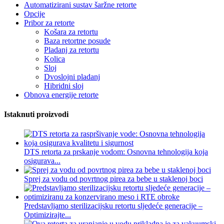
Automatizirani sustav šaržne retorte
Opcije
Pribor za retorte
Košara za retortu
Baza retortne posude
Pladanj za retortu
Kolica
Sloj
Dvoslojni pladanj
Hibridni sloj
Obnova energije retorte
Istaknuti proizvodi
DTS retorta za prskanje vodom: Osnovna tehnologija koja
osigurava...
Sprej za vodu od povrtnog pirea za bebe u staklenoj boci
Predstavljamo sterilizacijsku retortu sljedeće generacije –
Optimizirajte...