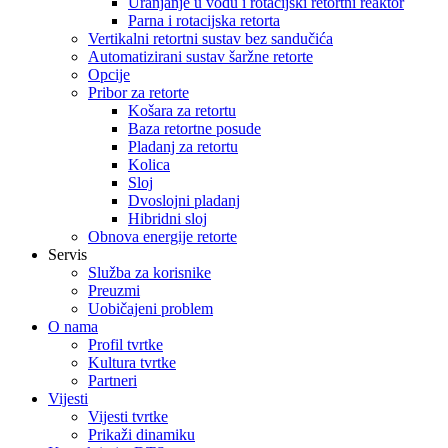
Uranjanje u vodu i rotacijski retortni reaktor
Parna i rotacijska retorta
Vertikalni retortni sustav bez sandučića
Automatizirani sustav šaržne retorte
Opcije
Pribor za retorte
Košara za retortu
Baza retortne posude
Pladanj za retortu
Kolica
Sloj
Dvoslojni pladanj
Hibridni sloj
Obnova energije retorte
Servis
Služba za korisnike
Preuzmi
Uobičajeni problem
O nama
Profil tvrtke
Kultura tvrtke
Partneri
Vijesti
Vijesti tvrtke
Prikaži dinamiku