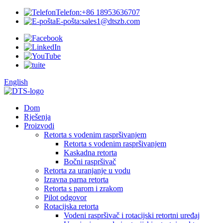
Telefon:
+86 18953636707
E-pošta:
sales1@dtszb.com
English
Dom
Rješenja
Proizvodi
Retorta s vodenim raspršivanjem
Retorta s vodenim raspršivanjem
Kaskadna retorta
Bočni raspršivač
Retorta za uranjanje u vodu
Izravna parna retorta
Retorta s parom i zrakom
Pilot odgovor
Rotacijska retorta
Vodeni raspršivač i rotacijski retortni uređaj