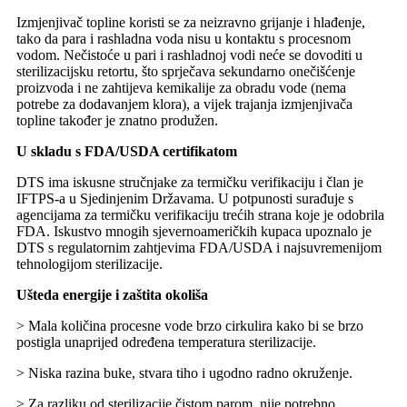
Izmjenjivač topline koristi se za neizravno grijanje i hlađenje,
tako da para i rashladna voda nisu u kontaktu s procesnom
vodom. Nečistoće u pari i rashladnoj vodi neće se dovoditi u
sterilizacijsku retortu, što sprječava sekundarno onečišćenje
proizvoda i ne zahtijeva kemikalije za obradu vode (nema
potrebe za dodavanjem klora), a vijek trajanja izmjenjivača
topline također je znatno produžen.
U skladu s FDA/USDA certifikatom
DTS ima iskusne stručnjake za termičku verifikaciju i član je
IFTPS-a u Sjedinjenim Državama. U potpunosti surađuje s
agencijama za termičku verifikaciju trećih strana koje je odobrila
FDA. Iskustvo mnogih sjevernoameričkih kupaca upoznalo je
DTS s regulatornim zahtjevima FDA/USDA i najsuvremenijom
tehnologijom sterilizacije.
Ušteda energije i zaštita okoliša
> Mala količina procesne vode brzo cirkulira kako bi se brzo
postigla unaprijed određena temperatura sterilizacije.
> Niska razina buke, stvara tiho i ugodno radno okruženje.
> Za razliku od sterilizacije čistom parom, nije potrebno