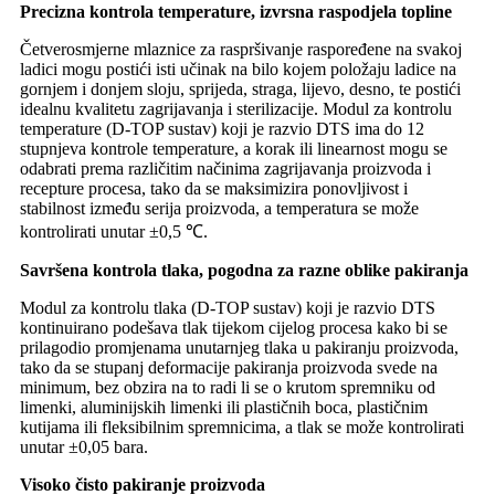
Precizna kontrola temperature, izvrsna raspodjela topline
Četverosmjerne mlaznice za raspršivanje raspoređene na svakoj
ladici mogu postići isti učinak na bilo kojem položaju ladice na
gornjem i donjem sloju, sprijeda, straga, lijevo, desno, te postići
idealnu kvalitetu zagrijavanja i sterilizacije. Modul za kontrolu
temperature (D-TOP sustav) koji je razvio DTS ima do 12
stupnjeva kontrole temperature, a korak ili linearnost mogu se
odabrati prema različitim načinima zagrijavanja proizvoda i
recepture procesa, tako da se maksimizira ponovljivost i
stabilnost između serija proizvoda, a temperatura se može
kontrolirati unutar ±0,5 ℃.
Savršena kontrola tlaka, pogodna za razne oblike pakiranja
Modul za kontrolu tlaka (D-TOP sustav) koji je razvio DTS
kontinuirano podešava tlak tijekom cijelog procesa kako bi se
prilagodio promjenama unutarnjeg tlaka u pakiranju proizvoda,
tako da se stupanj deformacije pakiranja proizvoda svede na
minimum, bez obzira na to radi li se o krutom spremniku od
limenki, aluminijskih limenki ili plastičnih boca, plastičnim
kutijama ili fleksibilnim spremnicima, a tlak se može kontrolirati
unutar ±0,05 bara.
Visoko čisto pakiranje proizvoda