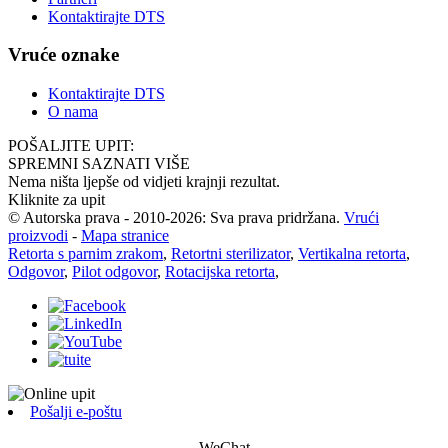
Kontaktirajte DTS
Vruće oznake
Kontaktirajte DTS
O nama
POŠALJITE UPIT:
SPREMNI SAZNATI VIŠE
Nema ništa ljepše od vidjeti krajnji rezultat.
Kliknite za upit
© Autorska prava - 2010-2026: Sva prava pridržana.
Vrući
proizvodi
-
Mapa stranice
Retorta s parnim zrakom
,
Retortni sterilizator
,
Vertikalna retorta
,
Odgovor
,
Pilot odgovor
,
Rotacijska retorta
,
Pošalji e-poštu
WeChat